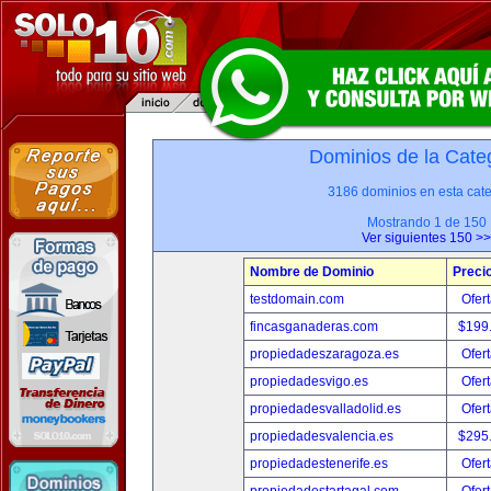
Dominios de la Categ
3186 dominios en esta cate
Mostrando 1 de 150
Ver siguientes 150 >>
Nombre de Dominio
Preci
testdomain.com
Ofert
fincasganaderas.com
$199
propiedadeszaragoza.es
Ofert
propiedadesvigo.es
Ofert
propiedadesvalladolid.es
Ofert
propiedadesvalencia.es
$295
propiedadestenerife.es
Ofert