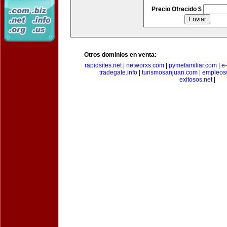
Precio Ofrecido $
Otros dominios en venta:
rapidsites.net
|
networxs.com
|
pymefamiliar.com
|
e
tradegate.info
|
turismosanjuan.com
|
empleos
exitosos.net
|