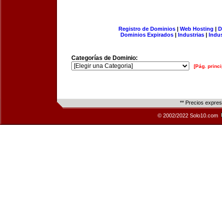
Registro de Dominios
|
Web Hosting
|
D
Dominios Expirados
|
Industrias
|
Indu
Categorías de Dominio:
[Pág. princi
** Precios expre
© 2002/2022 Solo10.com