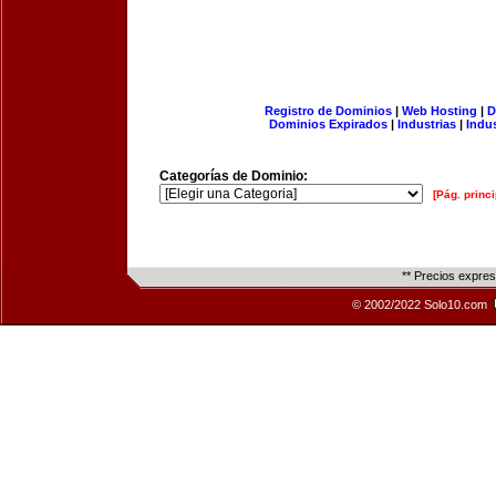
Registro de Dominios
|
Web Hosting
|
D
Dominios Expirados
|
Industrias
|
Indu
Categorías de Dominio:
[Pág. princi
** Precios expre
© 2002/2022 Solo10.com