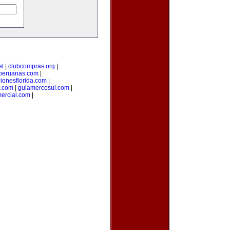
et
|
clubcompras.org
|
peruanas.com
|
ionesflorida.com
|
s.com
|
guiamercosul.com
|
ercial.com
|