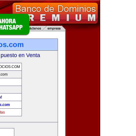
ios.com
 puesto en Venta
OCIOS.COM
s.com
a!
os.com
tas