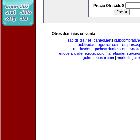
Precio Ofrecido $
Otros dominios en venta:
rapidsites.net
|
canjes.net
|
clubcompras.n
publicidadnegocios.com
|
empresas
ruedasdenegociosvirtuales.com
|
vacac
encuentrosdenegocios.org
|
tarjetasdenegocio
guiamercosur.com
|
marketingcom