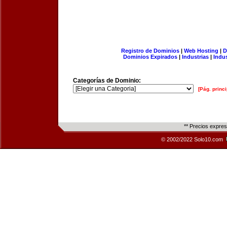
Registro de Dominios
|
Web Hosting
|
D
Dominios Expirados
|
Industrias
|
Indu
Categorías de Dominio:
[Pág. princi
** Precios expre
© 2002/2022 Solo10.com