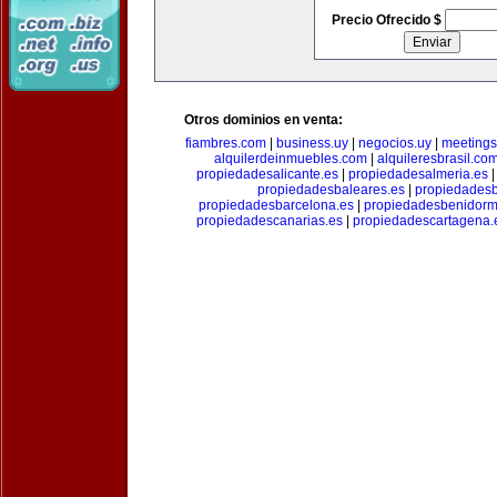
Precio Ofrecido $
Otros dominios en venta:
fiambres.com
|
business.uy
|
negocios.uy
|
meetings
alquilerdeinmuebles.com
|
alquileresbrasil.co
propiedadesalicante.es
|
propiedadesalmeria.es
propiedadesbaleares.es
|
propiedadesb
propiedadesbarcelona.es
|
propiedadesbenidorm
propiedadescanarias.es
|
propiedadescartagena.