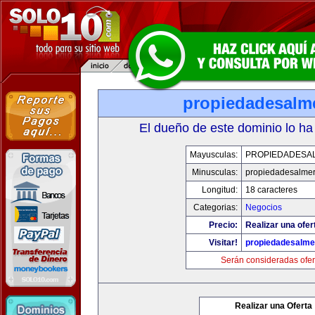
propiedadesalme
El dueño de este dominio lo ha
Mayusculas:
PROPIEDADESAL
Minusculas:
propiedadesalmer
Longitud:
18 caracteres
Categorias:
Negocios
Precio:
Realizar una ofer
Visitar!
propiedadesalme
Serán consideradas ofer
Realizar una Oferta