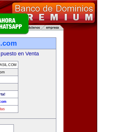
l.com
 puesto en Venta
ASIL.COM
com
rta!
.com
tas