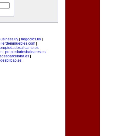
business.uy
|
negocios.uy
|
uilerdeinmuebles.com
|
propiedadesalicante.es
|
om
|
propiedadesbaleares.es
|
adesbarcelona.es
|
desbilbao.es
|