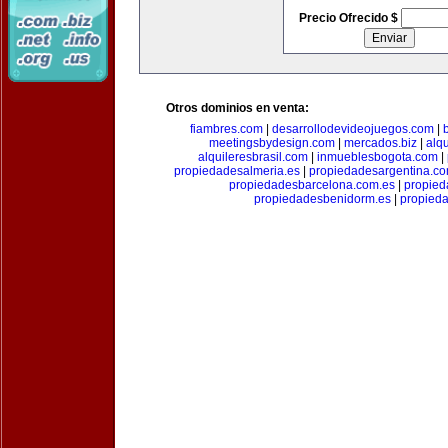
Precio Ofrecido $
Otros dominios en venta:
fiambres.com
|
desarrollodevideojuegos.com
|
meetingsbydesign.com
|
mercados.biz
|
alq
alquileresbrasil.com
|
inmueblesbogota.com
|
propiedadesalmeria.es
|
propiedadesargentina.c
propiedadesbarcelona.com.es
|
propied
propiedadesbenidorm.es
|
propieda