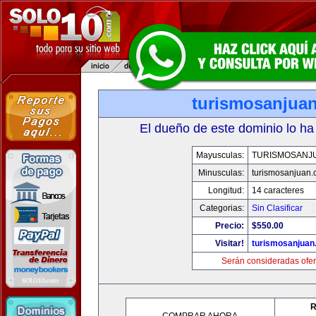
turismosanjua
El dueño de este dominio lo ha
Mayusculas:
TURISMOSANJ
Minusculas:
turismosanjuan
Longitud:
14 caracteres
Categorias:
Sin Clasificar
Precio:
$550.00
Visitar!
turismosanjuan
Serán consideradas ofer
R