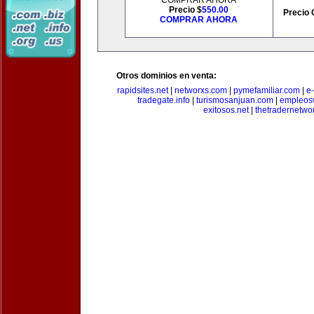
COMPRAR AHORA
Precio $
550.00
Precio 
COMPRAR AHORA
Otros dominios en venta:
rapidsites.net
|
networxs.com
|
pymefamiliar.com
|
e
tradegate.info
|
turismosanjuan.com
|
empleos
exitosos.net
|
thetradernetwo