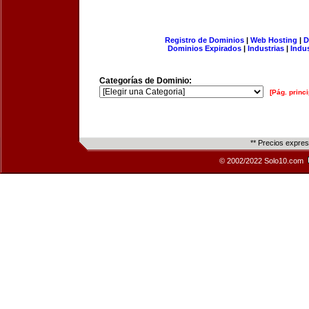
Registro de Dominios
|
Web Hosting
|
D
Dominios Expirados
|
Industrias
|
Indu
Categorías de Dominio:
[Pág. princi
** Precios expre
© 2002/2022 Solo10.com