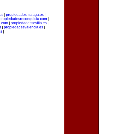
es
|
propiedadesmalaga.es
|
propiedadesreconquista.com
|
o.com
|
propiedadessevilla.es
|
s
|
propiedadesvalencia.es
|
es
|