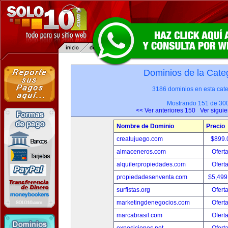
Dominios de la Categ
3186 dominios en esta cate
Mostrando 151 de 30
<< Ver anteriores 150
Ver sigui
Nombre de Dominio
Precio
creatujuego.com
$899.
almaceneros.com
Ofert
alquilerpropiedades.com
Ofert
propiedadesenventa.com
$5,499
surfistas.org
Ofert
marketingdenegocios.com
Ofert
marcabrasil.com
Ofert