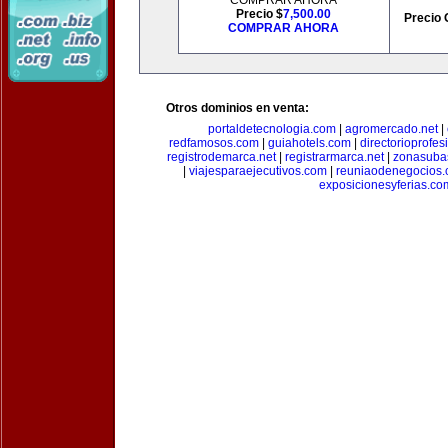
COMPRAR AHORA
Precio $
7,500.00
Precio 
COMPRAR AHORA
Otros dominios en venta:
portaldetecnologia.com
|
agromercado.net
|
redfamosos.com
|
guiahotels.com
|
directorioprofes
registrodemarca.net
|
registrarmarca.net
|
zonasuba
|
viajesparaejecutivos.com
|
reuniaodenegocios
exposicionesyferias.co