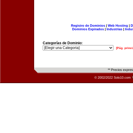
Registro de Dominios
|
Web Hosting
|
D
Dominios Expirados
|
Industrias
|
Indu
Categorías de Dominio:
[Pág. princi
** Precios expre
© 2002/2022 Solo10.com