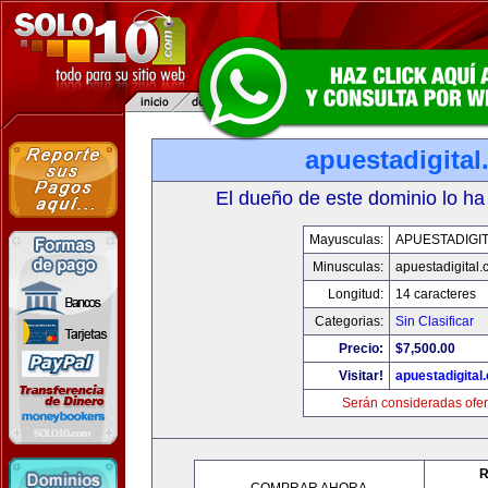
apuestadigita
El dueño de este dominio lo ha
Mayusculas:
APUESTADIGI
Minusculas:
apuestadigital
Longitud:
14 caracteres
Categorias:
Sin Clasificar
Precio:
$7,500.00
Visitar!
apuestadigital
Serán consideradas ofer
R