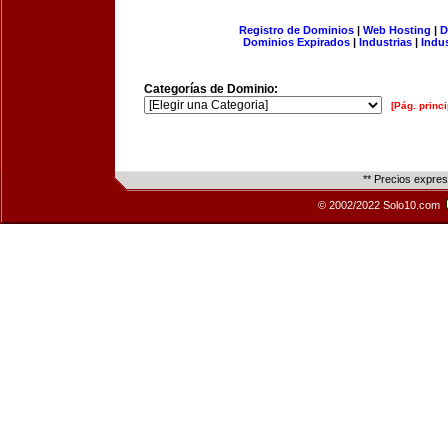
Registro de Dominios
|
Web Hosting
|
D
Dominios Expirados
|
Industrias
|
Indu
Categorías de Dominio:
[Pág. princi
** Precios expre
© 2002/2022 Solo10.com