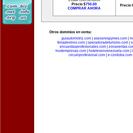
COMPRAR AHORA
Precio $
750.00
Precio 
COMPRAR AHORA
Otros dominios en venta:
guiautomotriz.com
|
asesorespymes.com
|
m
feriadevinos.com
|
operadoradeturismo.com
|
v
encuestasprofesionales.com
|
zonaventas.c
hostempresas.com
|
hotelesenvenezuela.com
|
circuloprofesional.com
|
e-cordoba.com