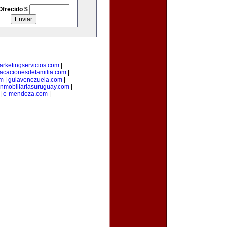
Ofrecido $
arketingservicios.com
|
acacionesdefamilia.com
|
om
|
guiavenezuela.com
|
inmobiliariasuruguay.com
|
|
e-mendoza.com
|