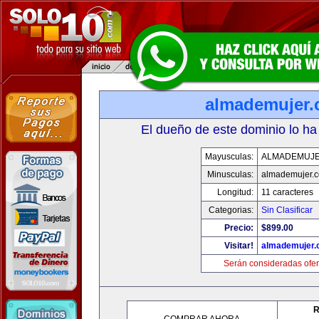
almademujer
El dueño de este dominio lo ha
Mayusculas:
ALMADEMUJ
Minusculas:
almademujer.
Longitud:
11 caracteres
Categorias:
Sin Clasificar
Precio:
$899.00
Visitar!
almademujer
Serán consideradas ofer
R