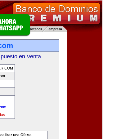
.com
 puesto en Venta
ER.COM
com
.com
tas
ealizar una Oferta