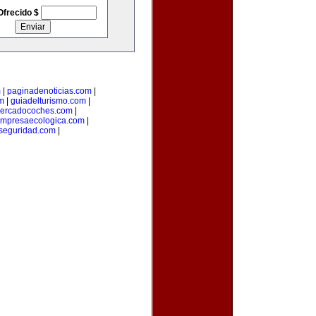
Ofrecido $
m
|
paginadenoticias.com
|
m
|
guiadelturismo.com
|
ercadocoches.com
|
mpresaecologica.com
|
seguridad.com
|