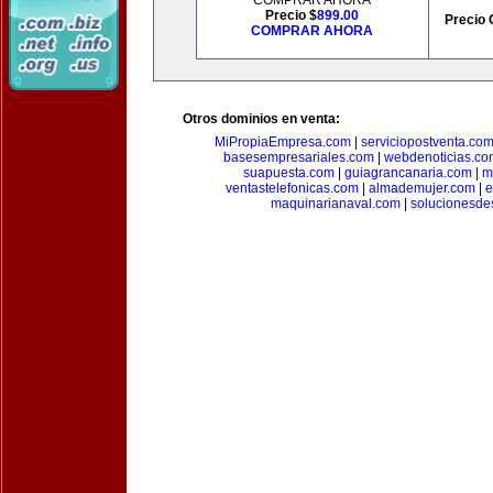
COMPRAR AHORA
Precio $
899.00
Precio 
COMPRAR AHORA
Otros dominios en venta:
MiPropiaEmpresa.com
|
serviciopostventa.co
basesempresariales.com
|
webdenoticias.co
suapuesta.com
|
guiagrancanaria.com
|
m
ventastelefonicas.com
|
almademujer.com
|
e
maquinarianaval.com
|
solucionesde