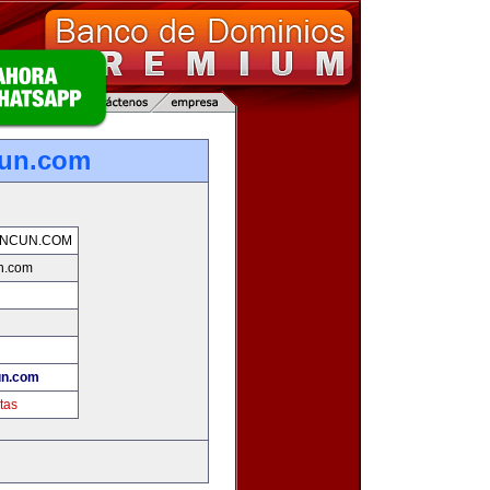
cun.com
ANCUN.COM
n.com
un.com
tas