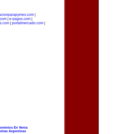
acionparapymes.com
|
.com
|
e-pagos.com
|
os.com
|
portalmercado.com
|
ominios En Venta
strias Argentinas