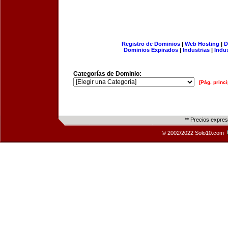
Registro de Dominios
|
Web Hosting
|
D
Dominios Expirados
|
Industrias
|
Indu
Categorías de Dominio:
[Pág. princi
** Precios expre
© 2002/2022 Solo10.com