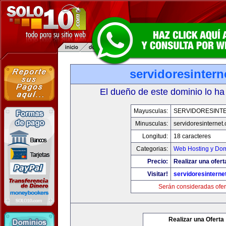
servidoresinter
El dueño de este dominio lo ha
Mayusculas:
SERVIDORESINT
Minusculas:
servidoresinternet
Longitud:
18 caracteres
Categorias:
Web Hosting y Dom
Precio:
Realizar una ofert
Visitar!
servidoresinterne
Serán consideradas ofer
Realizar una Oferta