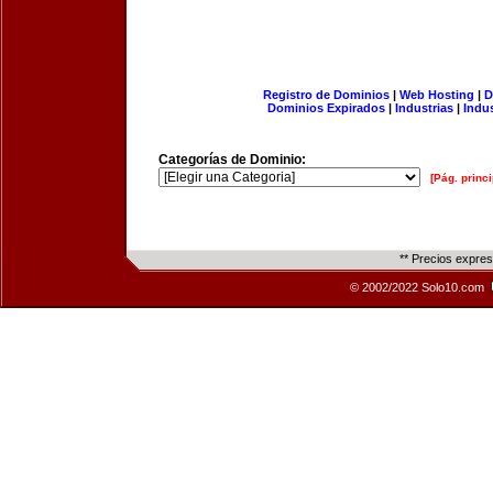
Registro de Dominios
|
Web Hosting
|
D
Dominios Expirados
|
Industrias
|
Indu
Categorías de Dominio:
[Pág. princi
** Precios expre
© 2002/2022 Solo10.com