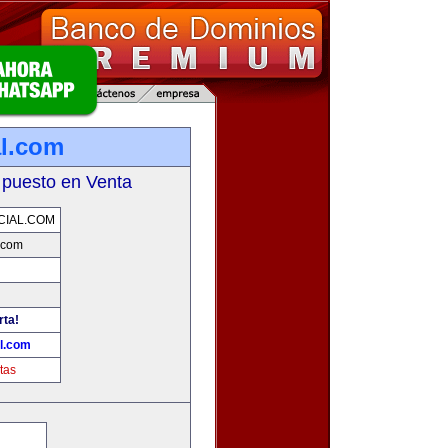
l.com
 puesto en Venta
IAL.COM
.com
rta!
l.com
tas