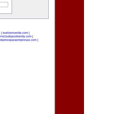
m
|
sueloenventa.com
|
erviciodepostventa.com
|
estamosparaempresas.com
|