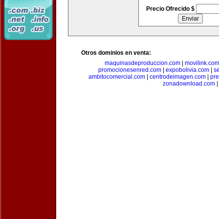
Precio Ofrecido $
Otros dominios en venta:
maquinasdeproduccion.com
|
movilink.co
promocionesenred.com
|
expobolivia.com
|
s
ambitocomercial.com
|
centrodeimagen.com
|
pr
zonadownload.com
|