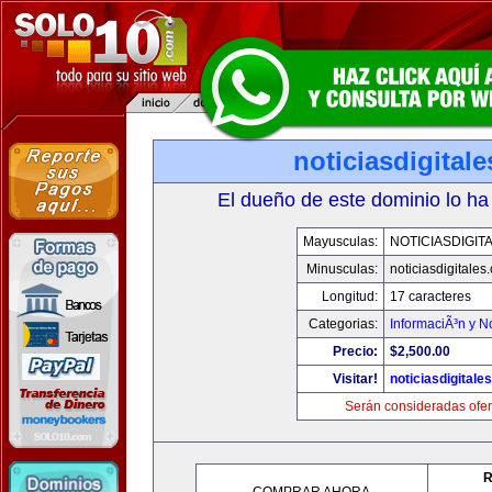
noticiasdigital
El dueño de este dominio lo ha
Mayusculas:
NOTICIASDIGIT
Minusculas:
noticiasdigitales
Longitud:
17 caracteres
Categorias:
InformaciÃ³n y No
Precio:
$2,500.00
Visitar!
noticiasdigitale
Serán consideradas ofer
R