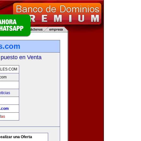
es.com
 puesto en Venta
ALES.COM
.com
ticias
s.com
tas
ealizar una Oferta