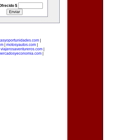
Ofrecido $
rtasyoportunidades.com
|
om
|
motosyautos.com
|
|
viajerosaventureros.com
|
ercadosyeconomia.com
|