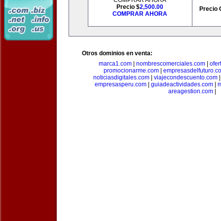
COMPRAR AHORA
Precio $
2,500.00
Precio 
COMPRAR AHORA
Otros dominios en venta:
marca1.com
|
nombrescomerciales.com
|
ofe
promocionarme.com
|
empresasdelfuturo.c
noticiasdigitales.com
|
viajecondescuento.com
empresasperu.com
|
guiadeactividades.com
|
m
areagestion.com
|