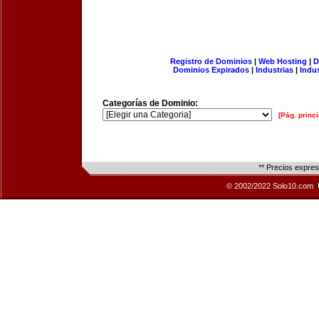
Registro de Dominios
|
Web Hosting
|
D
Dominios Expirados
|
Industrias
|
Indu
Categorías de Dominio:
[Pág. princi
** Precios expre
© 2002/2022 Solo10.com