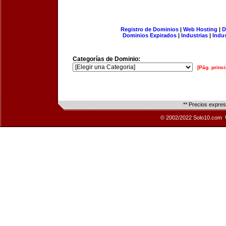
Registro de Dominios
|
Web Hosting
|
D
Dominios Expirados
|
Industrias
|
Indu
Categorías de Dominio:
[Pág. princi
** Precios expre
© 2002/2022 Solo10.com