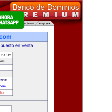
.com
 puesto en Venta
OS.COM
com
ferta!
.com
tas