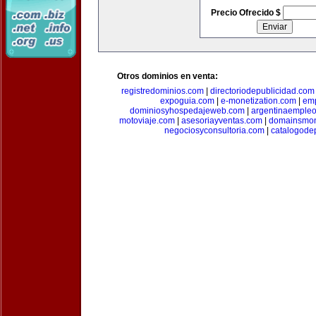
Precio Ofrecido $
Otros dominios en venta:
registredominios.com
|
directoriodepublicidad.com
expoguia.com
|
e-monetization.com
|
emp
dominiosyhospedajeweb.com
|
argentinaemple
motoviaje.com
|
asesoriayventas.com
|
domainsmon
negociosyconsultoria.com
|
catalogode