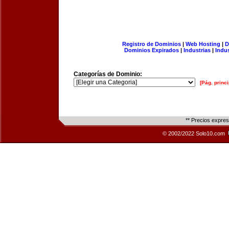
Registro de Dominios
|
Web Hosting
|
D
Dominios Expirados
|
Industrias
|
Indu
Categorías de Dominio:
[Pág. princi
** Precios expre
© 2002/2022 Solo10.com