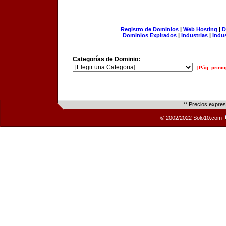
Registro de Dominios
|
Web Hosting
|
D
Dominios Expirados
|
Industrias
|
Indu
Categorías de Dominio:
[Pág. princi
** Precios expre
© 2002/2022 Solo10.com