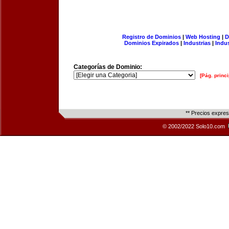
Registro de Dominios
|
Web Hosting
|
D
Dominios Expirados
|
Industrias
|
Indu
Categorías de Dominio:
[Pág. princi
** Precios expre
© 2002/2022 Solo10.com