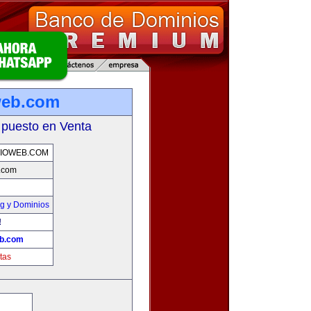
web.com
 puesto en Venta
IOWEB.COM
b.com
g y Dominios
!
eb.com
tas