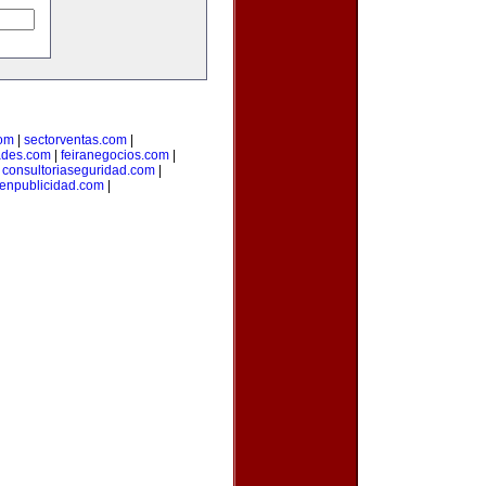
com
|
sectorventas.com
|
ades.com
|
feiranegocios.com
|
|
consultoriaseguridad.com
|
aenpublicidad.com
|